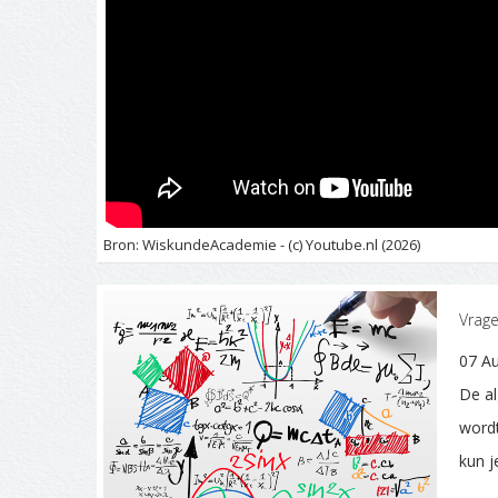
Bron: WiskundeAcademie - (c) Youtube.nl (2026)
Vrage
07 Au
De al
wordt
kun j