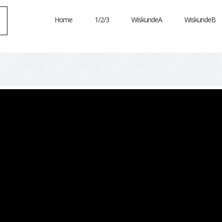
Home
1/2/3
WiskundeA
WiskundeB