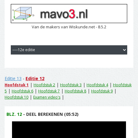
Van de makers van Wiskunde.net - 8.5.2
Editie 13
-
Editie 12
|
|
|
|
Hoofdstuk 1
Hoofdstuk 2
Hoofdstuk 3
Hoofdstuk 4
Hoofdstuk
|
|
|
|
|
5
Hoofdstuk 6
Hoofdstuk 7
Hoofdstuk 8
Hoofdstuk 9
|
|
Hoofdstuk 10
Examen video's
BLZ. 12
- DEEL BEREKENEN (05:52)