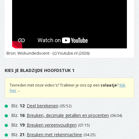
Bron: Wiskundedocent - (c) Youtube.nl (2026)
KIES JE BLADZIJDE HOOFDSTUK 1
Tevreden met onze video's? Trakteer je ons op een
colaatje
?
Klik
hier
...
Blz.
12
:
Deel berekenen
(05:52)
Blz.
16
:
Breuken, decimale getallen en procenten
(06:04)
Blz.
19
:
Breuken vereenvoudigen
(07:15)
Blz.
21
:
Breuken met rekenmachine
(04:25)