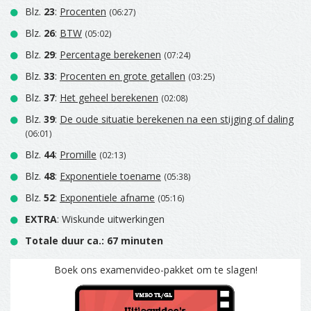
Blz.
23
:
Procenten
(06:27)
Blz.
26
:
BTW
(05:02)
Blz.
29
:
Percentage berekenen
(07:24)
Blz.
33
:
Procenten en grote getallen
(03:25)
Blz.
37
:
Het geheel berekenen
(02:08)
Blz.
39
:
De oude situatie berekenen na een stijging of daling
(06:01)
Blz.
44
:
Promille
(02:13)
Blz.
48
:
Exponentiele toename
(05:38)
Blz.
52
:
Exponentiele afname
(05:16)
EXTRA
: Wiskunde uitwerkingen
Totale duur ca.: 67 minuten
Boek ons examenvideo-pakket om te slagen!