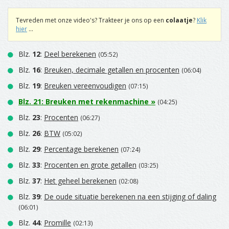
Tevreden met onze video's? Trakteer je ons op een
colaatje
?
Klik
hier
...
Blz.
12
:
Deel berekenen
(05:52)
Blz.
16
:
Breuken, decimale getallen en procenten
(06:04)
Blz.
19
:
Breuken vereenvoudigen
(07:15)
Blz.
21
:
Breuken met rekenmachine
»
(04:25)
Blz.
23
:
Procenten
(06:27)
Blz.
26
:
BTW
(05:02)
Blz.
29
:
Percentage berekenen
(07:24)
Blz.
33
:
Procenten en grote getallen
(03:25)
Blz.
37
:
Het geheel berekenen
(02:08)
Blz.
39
:
De oude situatie berekenen na een stijging of daling
(06:01)
Blz.
44
:
Promille
(02:13)