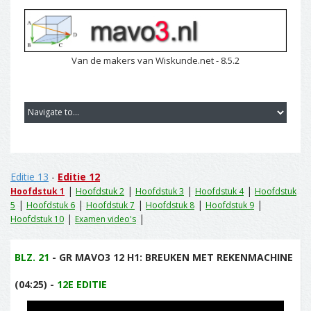
Van de makers van Wiskunde.net - 8.5.2
Editie 13
-
Editie 12
|
|
|
|
Hoofdstuk 1
Hoofdstuk 2
Hoofdstuk 3
Hoofdstuk 4
Hoofdstuk
|
|
|
|
|
5
Hoofdstuk 6
Hoofdstuk 7
Hoofdstuk 8
Hoofdstuk 9
|
|
Hoofdstuk 10
Examen video's
BLZ. 21
- GR MAVO3 12 H1: BREUKEN MET REKENMACHINE
(04:25) -
12E EDITIE