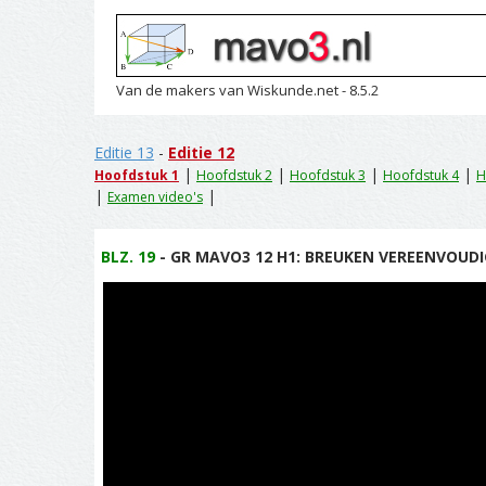
Van de makers van Wiskunde.net - 8.5.2
Editie 13
-
Editie 12
|
|
|
|
Hoofdstuk 1
Hoofdstuk 2
Hoofdstuk 3
Hoofdstuk 4
H
|
|
Examen video's
BLZ. 19
- GR MAVO3 12 H1: BREUKEN VEREENVOUDIG