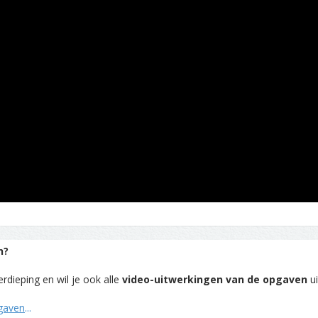
n?
rdieping en wil je ook alle
video-uitwerkingen van de opgaven
ui
pgaven
...