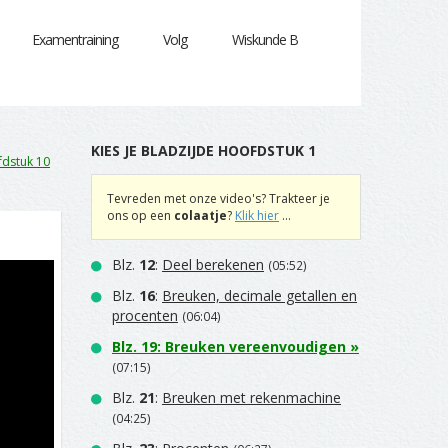
Examentraining
Volg
Wiskunde B
KIES JE BLADZIJDE HOOFDSTUK 1
dstuk 10
Tevreden met onze video's? Trakteer je
ons op een
colaatje
?
Klik hier
...
Blz.
12
:
Deel berekenen
(05:52)
Blz.
16
:
Breuken, decimale getallen en
procenten
(06:04)
Blz.
19
:
Breuken vereenvoudigen
»
(07:15)
Blz.
21
:
Breuken met rekenmachine
(04:25)