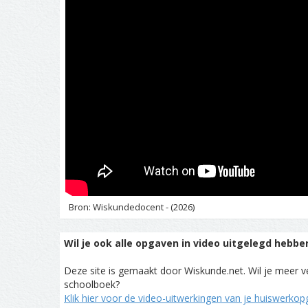
Bron: Wiskundedocent - (2026)
Wil je ook alle opgaven in video uitgelegd hebbe
Deze site is gemaakt door Wiskunde.net. Wil je meer ve
schoolboek?
Klik hier voor de video-uitwerkingen van je huiswerko