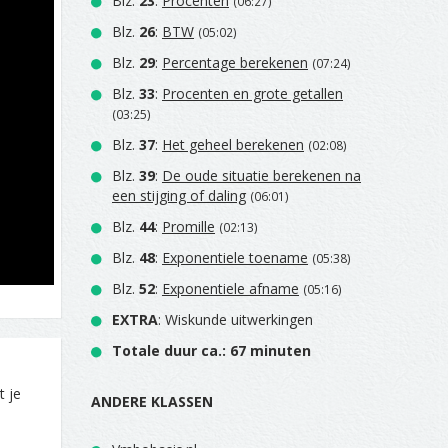
Blz.
23
:
Procenten
(06:27)
Blz.
26
:
BTW
(05:02)
Blz.
29
:
Percentage berekenen
(07:24)
Blz.
33
:
Procenten en grote getallen
(03:25)
Blz.
37
:
Het geheel berekenen
(02:08)
Blz.
39
:
De oude situatie berekenen na
een stijging of daling
(06:01)
Blz.
44
:
Promille
(02:13)
Blz.
48
:
Exponentiele toename
(05:38)
Blz.
52
:
Exponentiele afname
(05:16)
EXTRA
: Wiskunde uitwerkingen
Totale duur ca.: 67 minuten
t je
ANDERE KLASSEN