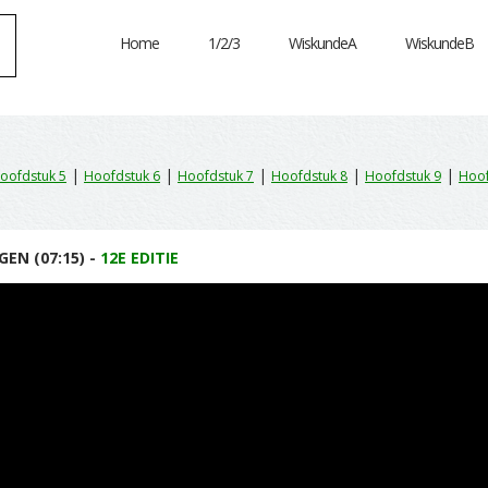
Home
1/2/3
WiskundeA
WiskundeB
|
|
|
|
|
oofdstuk 5
Hoofdstuk 6
Hoofdstuk 7
Hoofdstuk 8
Hoofdstuk 9
Hoof
EN (07:15) -
12E EDITIE