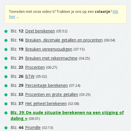
Tevreden met onze video's? Trakteer je ons op een
colaatje
?
Klik
hier
...
Blz.
12
:
Deel berekenen
(05:52)
Blz.
16
:
Breuken, decimale getallen en procenten
(06:04)
Blz.
19
:
Breuken vereenvoudigen
(07:15)
Blz.
21
:
Breuken met rekenmachine
(04:25)
Blz.
23
:
Procenten
(06:27)
Blz.
26
:
BTW
(05:02)
Blz.
29
:
Percentage berekenen
(07:24)
Blz.
33
:
Procenten en grote getallen
(03:25)
Blz.
37
:
Het geheel berekenen
(02:08)
Blz.
39
:
De oude situatie berekenen na een stijging of
daling
»
(06:01)
Blz.
44
:
Promille
(02:13)