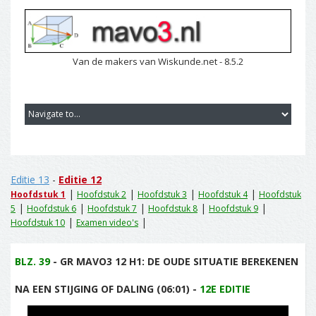
Van de makers van Wiskunde.net - 8.5.2
Editie 13
-
Editie 12
|
|
|
|
Hoofdstuk 1
Hoofdstuk 2
Hoofdstuk 3
Hoofdstuk 4
Hoofdstuk
|
|
|
|
|
5
Hoofdstuk 6
Hoofdstuk 7
Hoofdstuk 8
Hoofdstuk 9
|
|
Hoofdstuk 10
Examen video's
BLZ. 39
- GR MAVO3 12 H1: DE OUDE SITUATIE BEREKENEN
NA EEN STIJGING OF DALING (06:01) -
12E EDITIE