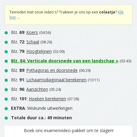
Tevreden met onze video's? Trakteer je ons op een
colaatje
?
Klik
hier
...
Blz.
69
:
Koers
(04:56)
Blz.
72
:
Schaal
(08:26)
Blz.
79
:
Hoogtelijnen
(02:09)
Blz.
84
:
Verticale doorsnede van een landschap
»
(03:43)
Blz.
89
:
Pythagoras en doorsnede
(06:29)
Blz.
91
:
Lichaamsdiagonaal berekenen
(10:11)
Blz.
96
:
Aanzichten
(05:24)
Blz.
101
:
Hoeken berekenen
(07:38)
EXTRA
: Wiskunde uitwerkingen
Totale duur ca.: 49 minuten
Boek ons examenvideo-pakket om te slagen!