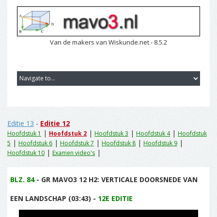
Van de makers van Wiskunde.net - 8.5.2
Editie 13
-
Editie 12
|
|
|
|
Hoofdstuk 1
Hoofdstuk 2
Hoofdstuk 3
Hoofdstuk 4
Hoofdstuk
|
|
|
|
|
5
Hoofdstuk 6
Hoofdstuk 7
Hoofdstuk 8
Hoofdstuk 9
|
|
Hoofdstuk 10
Examen video's
BLZ. 84
- GR MAVO3 12 H2: VERTICALE DOORSNEDE VAN
EEN LANDSCHAP (03:43) -
12E EDITIE