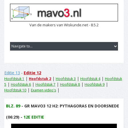
Van de makers van Wiskunde.net - 8.5.2
Editie 13
-
Editie 12
|
|
|
|
Hoofdstuk 1
Hoofdstuk 2
Hoofdstuk 3
Hoofdstuk 4
Hoofdstuk
|
|
|
|
|
5
Hoofdstuk 6
Hoofdstuk 7
Hoofdstuk 8
Hoofdstuk 9
|
|
Hoofdstuk 10
Examen video's
BLZ. 89
- GR MAVO3 12 H2: PYTHAGORAS EN DOORSNEDE
(06:29) -
12E EDITIE