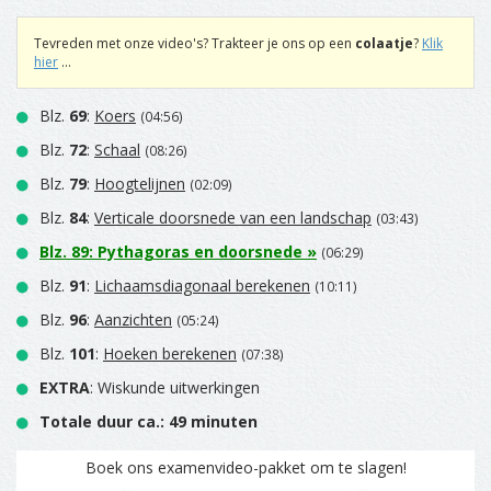
Tevreden met onze video's? Trakteer je ons op een
colaatje
?
Klik
hier
...
Blz.
69
:
Koers
(04:56)
Blz.
72
:
Schaal
(08:26)
Blz.
79
:
Hoogtelijnen
(02:09)
Blz.
84
:
Verticale doorsnede van een landschap
(03:43)
Blz.
89
:
Pythagoras en doorsnede
»
(06:29)
Blz.
91
:
Lichaamsdiagonaal berekenen
(10:11)
Blz.
96
:
Aanzichten
(05:24)
Blz.
101
:
Hoeken berekenen
(07:38)
EXTRA
: Wiskunde uitwerkingen
Totale duur ca.: 49 minuten
Boek ons examenvideo-pakket om te slagen!