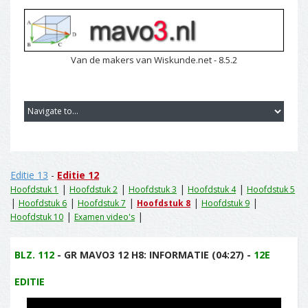
Van de makers van Wiskunde.net - 8.5.2
Editie 13
-
Editie 12
|
|
|
|
Hoofdstuk 1
Hoofdstuk 2
Hoofdstuk 3
Hoofdstuk 4
Hoofdstuk 5
|
|
|
|
|
Hoofdstuk 6
Hoofdstuk 7
Hoofdstuk 8
Hoofdstuk 9
|
|
Hoofdstuk 10
Examen video's
BLZ. 112
- GR MAVO3 12 H8: INFORMATIE (04:27) -
12E
EDITIE