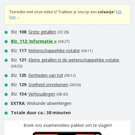
Tevreden met onze video's? Trakteer je ons op een
colaatje
?
Klik
hier
...
Blz.
108
:
Grote getallen
(02:28)
Blz.
112
:
Informatie
»
(04:27)
Blz.
117
:
Wetenschappelijke notatie
(04:11)
Blz.
121
:
Kleine getallen in de wetenschappelijke notatie
(04:55)
Blz.
125
:
Eenheden van tijd
(06:12)
Blz.
129
:
Snelheid omrekenen
(06:56)
Blz.
134
:
Verhoudingen
(08:43)
EXTRA
: Wiskunde uitwerkingen
Totale duur ca.: 38 minuten
Boek ons examenvideo-pakket om te slagen!