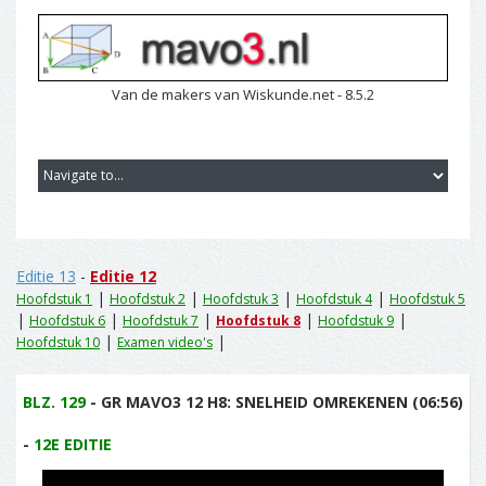
Van de makers van Wiskunde.net - 8.5.2
Editie 13
-
Editie 12
|
|
|
|
Hoofdstuk 1
Hoofdstuk 2
Hoofdstuk 3
Hoofdstuk 4
Hoofdstuk 5
|
|
|
|
|
Hoofdstuk 6
Hoofdstuk 7
Hoofdstuk 8
Hoofdstuk 9
|
|
Hoofdstuk 10
Examen video's
BLZ. 129
- GR MAVO3 12 H8: SNELHEID OMREKENEN (06:56)
-
12E EDITIE