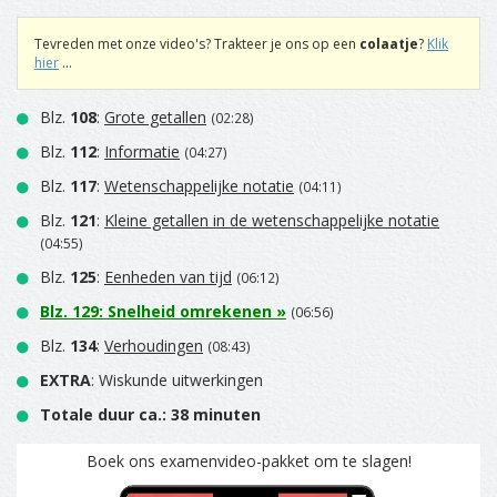
Tevreden met onze video's? Trakteer je ons op een
colaatje
?
Klik
hier
...
Blz.
108
:
Grote getallen
(02:28)
Blz.
112
:
Informatie
(04:27)
Blz.
117
:
Wetenschappelijke notatie
(04:11)
Blz.
121
:
Kleine getallen in de wetenschappelijke notatie
(04:55)
Blz.
125
:
Eenheden van tijd
(06:12)
Blz.
129
:
Snelheid omrekenen
»
(06:56)
Blz.
134
:
Verhoudingen
(08:43)
EXTRA
: Wiskunde uitwerkingen
Totale duur ca.: 38 minuten
Boek ons examenvideo-pakket om te slagen!