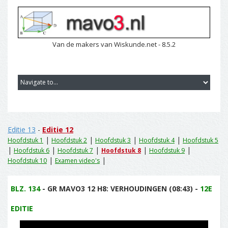
Van de makers van Wiskunde.net - 8.5.2
Editie 13
-
Editie 12
|
|
|
|
Hoofdstuk 1
Hoofdstuk 2
Hoofdstuk 3
Hoofdstuk 4
Hoofdstuk 5
|
|
|
|
|
Hoofdstuk 6
Hoofdstuk 7
Hoofdstuk 8
Hoofdstuk 9
|
|
Hoofdstuk 10
Examen video's
BLZ. 134
- GR MAVO3 12 H8: VERHOUDINGEN (08:43) -
12E
EDITIE