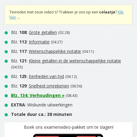
Tevreden met onze video's? Trakteer je ons op een
colaatje
?
Klik
hier
...
Blz.
108
:
Grote getallen
(02:28)
Blz.
112
:
Informatie
(04:27)
Blz.
117
:
Wetenschappelijke notatie
(04:11)
Blz.
121
:
Kleine getallen in de wetenschappelijke notatie
(04:55)
Blz.
125
:
Eenheden van tijd
(06:12)
Blz.
129
:
Snelheid omrekenen
(06:56)
Blz.
134
:
Verhoudingen
»
(08:43)
EXTRA
: Wiskunde uitwerkingen
Totale duur ca.: 38 minuten
Boek ons examenvideo-pakket om te slagen!