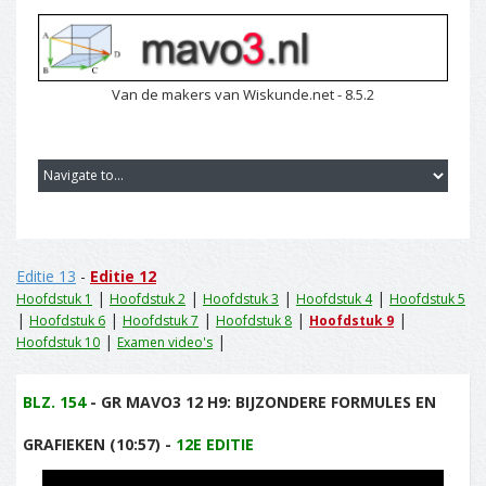
Van de makers van Wiskunde.net - 8.5.2
Editie 13
-
Editie 12
|
|
|
|
Hoofdstuk 1
Hoofdstuk 2
Hoofdstuk 3
Hoofdstuk 4
Hoofdstuk 5
|
|
|
|
|
Hoofdstuk 6
Hoofdstuk 7
Hoofdstuk 8
Hoofdstuk 9
|
|
Hoofdstuk 10
Examen video's
BLZ. 154
- GR MAVO3 12 H9: BIJZONDERE FORMULES EN
GRAFIEKEN (10:57) -
12E EDITIE