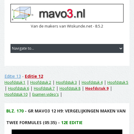
Van de makers van Wiskunde.net - 8.5.2
Editie 13
-
Editie 12
|
|
|
|
Hoofdstuk 1
Hoofdstuk 2
Hoofdstuk 3
Hoofdstuk 4
Hoofdstuk 5
|
|
|
|
|
Hoofdstuk 6
Hoofdstuk 7
Hoofdstuk 8
Hoofdstuk 9
|
|
Hoofdstuk 10
Examen video's
BLZ. 170
- GR MAVO3 12 H9: VERGELIJKINGEN MAKEN VAN
TWEE FORMULES (05:35) -
12E EDITIE