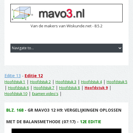
Van de makers van Wiskunde.net - 8.5.2
Editie 13
-
Editie 12
|
|
|
|
Hoofdstuk 1
Hoofdstuk 2
Hoofdstuk 3
Hoofdstuk 4
Hoofdstuk 5
|
|
|
|
|
Hoofdstuk 6
Hoofdstuk 7
Hoofdstuk 8
Hoofdstuk 9
|
|
Hoofdstuk 10
Examen video's
BLZ. 168
- GR MAVO3 12 H9: VERGELIJKINGEN OPLOSSEN
MET DE BALANSMETHODE (07:17) -
12E EDITIE