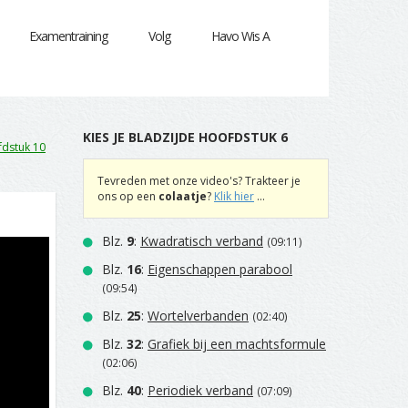
Examentraining
Volg
Havo Wis A
KIES JE BLADZIJDE HOOFDSTUK 6
dstuk 10
Tevreden met onze video's? Trakteer je
ons op een
colaatje
?
Klik hier
...
Blz.
9
:
Kwadratisch verband
(09:11)
Blz.
16
:
Eigenschappen parabool
(09:54)
Blz.
25
:
Wortelverbanden
(02:40)
Blz.
32
:
Grafiek bij een machtsformule
(02:06)
Blz.
40
:
Periodiek verband
(07:09)