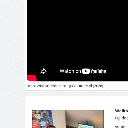
Bron: Wiskundedocent - (c) Youtube.nl (2026)
Welko
Op deze
verder