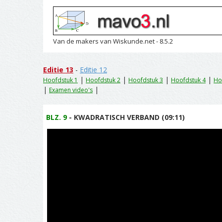
Van de makers van Wiskunde.net - 8.5.2
Editie 13
-
Editie 12
|
|
|
|
Hoofdstuk 1
Hoofdstuk 2
Hoofdstuk 3
Hoofdstuk 4
Ho
|
|
Examen video's
BLZ. 9
- KWADRATISCH VERBAND (09:11)