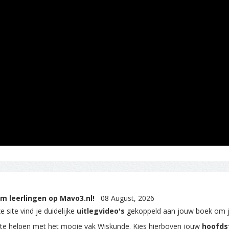
m leerlingen op Mavo3.nl!
08 August, 2026
 site vind je duidelijke
uitlegvideo's
gekoppeld aan jouw boek om 
 te helpen met het mooie vak Wiskunde. Kies hierboven jouw
hoofds