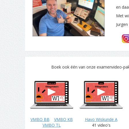
en daa
Met wi
Jurgen
Boek ook één van onze examenvideo-pakke
VMBO BB
VMBO KB
Havo Wiskunde A
VMBO TL
41 video's