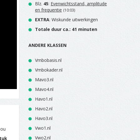
Blz.
45
:
Evenwichtsstand, amplitude
en frequentie
(10:03)
EXTRA
: Wiskunde uitwerkingen
Totale duur ca.: 41 minuten
ANDERE KLASSEN
Vmbobasis.nl
Vmbokader.nl
Mavo3.nl
Mavo4.nl
Havo1.nl
Havo2.nl
Havo3.nl
Vwo1.nl
jou
Vwo2.nl
tuk