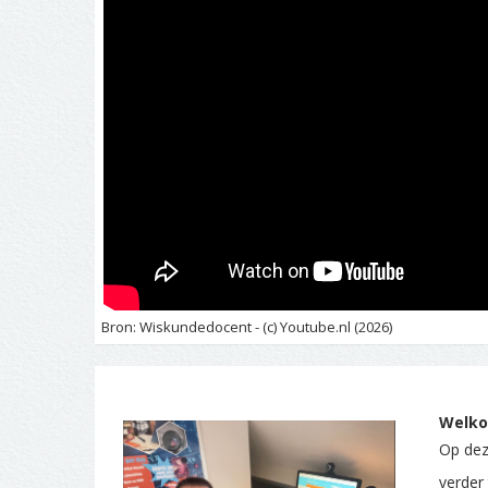
Bron: Wiskundedocent - (c) Youtube.nl (2026)
Welko
Op deze
verder