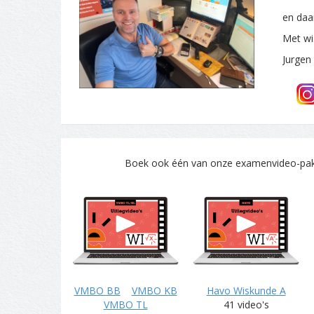
en daa
Met wi
Jurgen
Boek ook één van onze examenvideo-pakke
VMBO BB
VMBO KB
Havo Wiskunde A
VMBO TL
41 video's