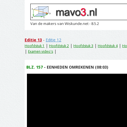
Van de makers van Wiskunde.net - 8.5.2
Editie 13
-
Editie 12
|
|
|
|
Hoofdstuk 1
Hoofdstuk 2
Hoofdstuk 3
Hoofdstuk 4
Ho
|
|
Examen video's
BLZ. 157
- EENHEDEN OMREKENEN (08:03)