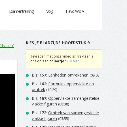
Examentraining
Volg
Havo Wis A
KIES JE BLADZIJDE HOOFDSTUK 9
dstuk 10
Tevreden met onze video's? Trakteer je
ons op een
colaatje
?
Klik hier
...
Blz.
157
:
Eenheden omrekenen
(08:03)
Blz.
162
:
Formules oppervlakte en
omtrek
(10:29)
Blz.
167
:
Oppervlakte samengestelde
vlakke figuren
(08:38)
Blz.
172
:
Omtrek van samengestelde
vlakke figuren
(03:55)