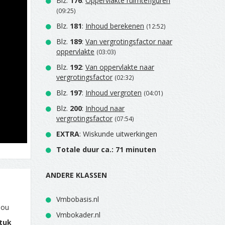
Blz.
176
:
Oppervlakte ruimtefiguren
(09:25)
Blz.
181
:
Inhoud berekenen
(12:52)
Blz.
189
:
Van vergrotingsfactor naar
oppervlakte
(03:03)
Blz.
192
:
Van oppervlakte naar
vergrotingsfactor
(02:32)
Blz.
197
:
Inhoud vergroten
(04:01)
Blz.
200
:
Inhoud naar
vergrotingsfactor
(07:54)
EXTRA
: Wiskunde uitwerkingen
Totale duur ca.: 71 minuten
ANDERE KLASSEN
Vmbobasis.nl
jou
Vmbokader.nl
tuk