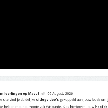
m leerlingen op Mavo3.nl!
06 August, 2026
 site vind je duidelijke
uitlegvideo's
gekoppeld aan jouw boek om 
 te helpen met het mooie vak Wiskunde. Kies hierboven jouw
hoofds