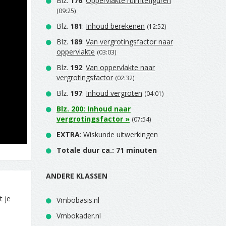
Blz.
176
:
Oppervlakte ruimtefiguren
(09:25)
Blz.
181
:
Inhoud berekenen
(12:52)
Blz.
189
:
Van vergrotingsfactor naar
oppervlakte
(03:03)
Blz.
192
:
Van oppervlakte naar
vergrotingsfactor
(02:32)
Blz.
197
:
Inhoud vergroten
(04:01)
Blz.
200
:
Inhoud naar
vergrotingsfactor
»
(07:54)
EXTRA
: Wiskunde uitwerkingen
Totale duur ca.: 71 minuten
ANDERE KLASSEN
t je
Vmbobasis.nl
Vmbokader.nl