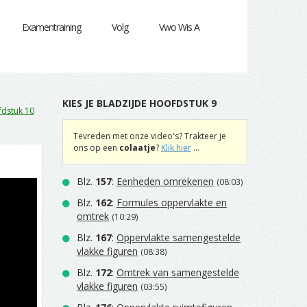
Examentraining
Volg
Vwo Wis A
KIES JE BLADZIJDE HOOFDSTUK 9
dstuk 10
Tevreden met onze video's? Trakteer je
ons op een
colaatje
?
Klik hier
...
Blz.
157
:
Eenheden omrekenen
(08:03)
Blz.
162
:
Formules oppervlakte en
omtrek
(10:29)
Blz.
167
:
Oppervlakte samengestelde
vlakke figuren
(08:38)
Blz.
172
:
Omtrek van samengestelde
vlakke figuren
(03:55)