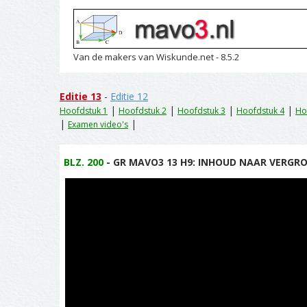
Van de makers van Wiskunde.net - 8.5.2
Editie 13
-
Editie 12
|
|
|
|
Hoofdstuk 1
Hoofdstuk 2
Hoofdstuk 3
Hoofdstuk 4
Ho
|
|
Examen video's
BLZ. 200
- GR MAVO3 13 H9: INHOUD NAAR VERGRO