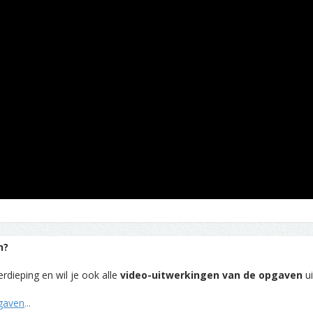
n?
rdieping en wil je ook alle
video-uitwerkingen van de opgaven
ui
pgaven
...