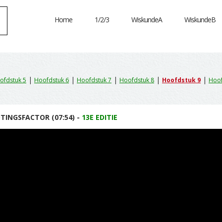
Home
1/2/3
WiskundeA
WiskundeB
|
|
|
|
|
ofdstuk 5
Hoofdstuk 6
Hoofdstuk 7
Hoofdstuk 8
Hoofdstuk 9
Hoof
TINGSFACTOR (07:54) -
13E EDITIE