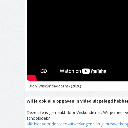
Bron: Wiskundedocent - (2026)
Wil je ook alle opgaven in video uitgelegd hebbe
Deze site is gemaakt door Wiskunde.net. Wil je meer ve
schoolboek?
Klik hier voor de video-uitwerkingen van je huiswerko