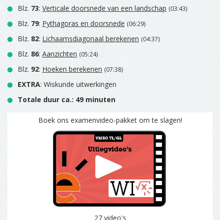
Blz.
73
:
Verticale doorsnede van een landschap
(03:43)
Blz.
79
:
Pythagoras en doorsnede
(06:29)
Blz.
82
:
Lichaamsdiagonaal berekenen
(04:37)
Blz.
86
:
Aanzichten
(05:24)
Blz.
92
:
Hoeken berekenen
(07:38)
EXTRA
: Wiskunde uitwerkingen
Totale duur ca.: 49 minuten
Boek ons examenvideo-pakket om te slagen!
27 video's