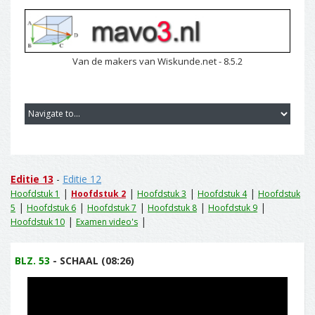
Van de makers van Wiskunde.net - 8.5.2
Editie 13
-
Editie 12
|
|
|
|
Hoofdstuk 1
Hoofdstuk 2
Hoofdstuk 3
Hoofdstuk 4
Hoofdstuk
|
|
|
|
|
5
Hoofdstuk 6
Hoofdstuk 7
Hoofdstuk 8
Hoofdstuk 9
|
|
Hoofdstuk 10
Examen video's
BLZ. 53
- SCHAAL (08:26)