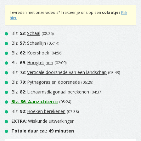
Tevreden met onze video's? Trakteer je ons op een
colaatje
?
Klik
hier
...
Blz.
53
:
Schaal
(08:26)
Blz.
57
:
Schaallijn
(05:14)
Blz.
62
:
Koershoek
(04:56)
Blz.
69
:
Hoogtelijnen
(02:09)
Blz.
73
:
Verticale doorsnede van een landschap
(03:43)
Blz.
79
:
Pythagoras en doorsnede
(06:29)
Blz.
82
:
Lichaamsdiagonaal berekenen
(04:37)
Blz.
86
:
Aanzichten
»
(05:24)
Blz.
92
:
Hoeken berekenen
(07:38)
EXTRA
: Wiskunde uitwerkingen
Totale duur ca.: 49 minuten