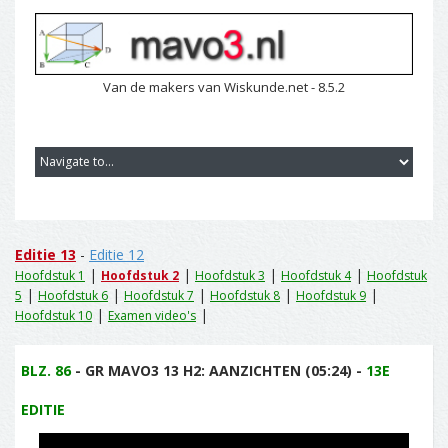
Van de makers van Wiskunde.net - 8.5.2
Editie 13
-
Editie 12
|
|
|
|
Hoofdstuk 1
Hoofdstuk 2
Hoofdstuk 3
Hoofdstuk 4
Hoofdstuk
|
|
|
|
|
5
Hoofdstuk 6
Hoofdstuk 7
Hoofdstuk 8
Hoofdstuk 9
|
|
Hoofdstuk 10
Examen video's
BLZ. 86
- GR MAVO3 13 H2: AANZICHTEN (05:24) -
13E
EDITIE