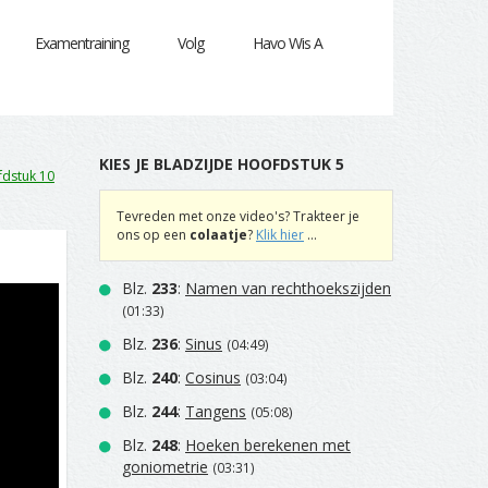
Examentraining
Volg
Havo Wis A
KIES JE BLADZIJDE HOOFDSTUK 5
dstuk 10
Tevreden met onze video's? Trakteer je
ons op een
colaatje
?
Klik hier
...
Blz.
233
:
Namen van rechthoekszijden
(01:33)
Blz.
236
:
Sinus
(04:49)
Blz.
240
:
Cosinus
(03:04)
Blz.
244
:
Tangens
(05:08)
Blz.
248
:
Hoeken berekenen met
goniometrie
(03:31)