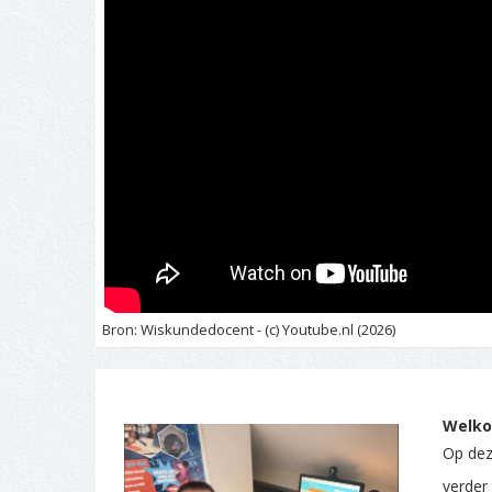
Bron: Wiskundedocent - (c) Youtube.nl (2026)
Welko
Op deze
verder