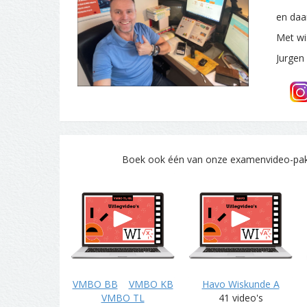
en daa
Met wi
Jurgen
Boek ook één van onze examenvideo-pakke
VMBO BB
VMBO KB
Havo Wiskunde A
VMBO TL
41 video's