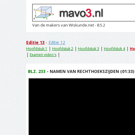
Van de makers van Wiskunde.net - 8.5.2
Editie 13
-
Editie 12
|
|
|
|
Hoofdstuk 1
Hoofdstuk 2
Hoofdstuk 3
Hoofdstuk 4
Ho
|
|
Examen video's
BLZ. 233
- NAMEN VAN RECHTHOEKSZIJDEN (01:33)