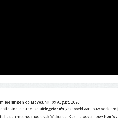
m leerlingen op Mavo3.nl!
09 August, 2026
 site vind je duidelijke
uitlegvideo's
gekoppeld aan jouw boek om 
 te helpen met het mooie vak Wiskunde. Kies hierboven jouw
hoofds