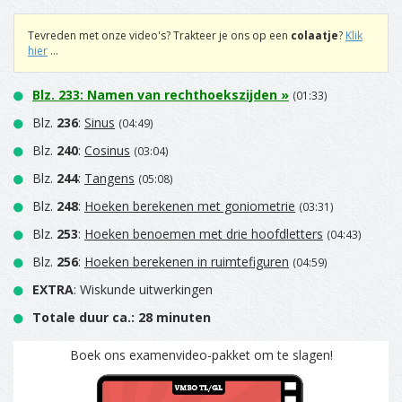
Tevreden met onze video's? Trakteer je ons op een
colaatje
?
Klik
hier
...
Blz.
233
:
Namen van rechthoekszijden
»
(01:33)
Blz.
236
:
Sinus
(04:49)
Blz.
240
:
Cosinus
(03:04)
Blz.
244
:
Tangens
(05:08)
Blz.
248
:
Hoeken berekenen met goniometrie
(03:31)
Blz.
253
:
Hoeken benoemen met drie hoofdletters
(04:43)
Blz.
256
:
Hoeken berekenen in ruimtefiguren
(04:59)
EXTRA
: Wiskunde uitwerkingen
Totale duur ca.: 28 minuten
Boek ons examenvideo-pakket om te slagen!