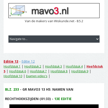
Van de makers van Wiskunde.net - 8.5.2
Editie 13
-
Editie 12
|
|
|
|
Hoofdstuk 1
Hoofdstuk 2
Hoofdstuk 3
Hoofdstuk 4
Hoofdstuk
|
|
|
|
|
5
Hoofdstuk 6
Hoofdstuk 7
Hoofdstuk 8
Hoofdstuk 9
|
|
Hoofdstuk 10
Examen video's
BLZ. 233
- GR MAVO3 13 H5: NAMEN VAN
RECHTHOEKSZIJDEN (01:33) -
13E EDITIE