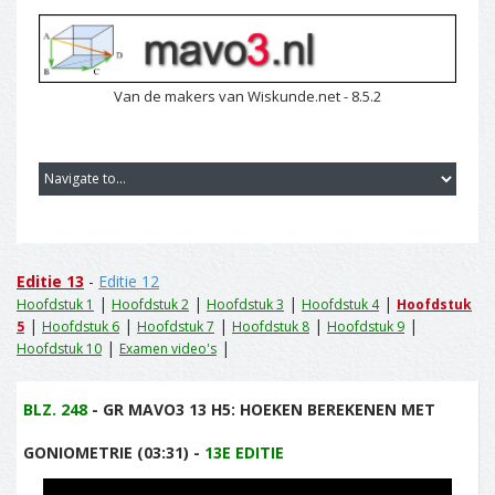
Van de makers van Wiskunde.net - 8.5.2
Editie 13
-
Editie 12
|
|
|
|
Hoofdstuk 1
Hoofdstuk 2
Hoofdstuk 3
Hoofdstuk 4
Hoofdstuk
|
|
|
|
|
5
Hoofdstuk 6
Hoofdstuk 7
Hoofdstuk 8
Hoofdstuk 9
|
|
Hoofdstuk 10
Examen video's
BLZ. 248
- GR MAVO3 13 H5: HOEKEN BEREKENEN MET
GONIOMETRIE (03:31) -
13E EDITIE