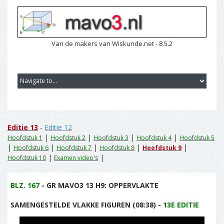
Van de makers van Wiskunde.net - 8.5.2
Editie 13
-
Editie 12
|
|
|
|
Hoofdstuk 1
Hoofdstuk 2
Hoofdstuk 3
Hoofdstuk 4
Hoofdstuk 5
|
|
|
|
|
Hoofdstuk 6
Hoofdstuk 7
Hoofdstuk 8
Hoofdstuk 9
|
|
Hoofdstuk 10
Examen video's
BLZ. 167
- GR MAVO3 13 H9: OPPERVLAKTE
SAMENGESTELDE VLAKKE FIGUREN (08:38) -
13E EDITIE