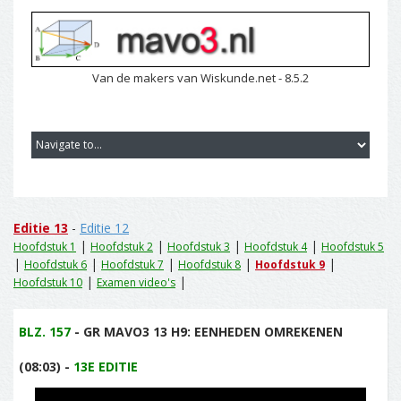
Van de makers van Wiskunde.net - 8.5.2
Editie 13
-
Editie 12
|
|
|
|
Hoofdstuk 1
Hoofdstuk 2
Hoofdstuk 3
Hoofdstuk 4
Hoofdstuk 5
|
|
|
|
|
Hoofdstuk 6
Hoofdstuk 7
Hoofdstuk 8
Hoofdstuk 9
|
|
Hoofdstuk 10
Examen video's
BLZ. 157
- GR MAVO3 13 H9: EENHEDEN OMREKENEN
(08:03) -
13E EDITIE