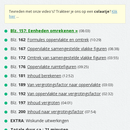
Tevreden met onze video's? Trakteer je ons op een
colaatje
?
Klik
hier
...
Blz.
157
:
Eenheden omrekenen
»
(08:03)
Blz.
162
:
Formules oppervlakte en omtrek
(10:29)
Blz.
167
:
Oppervlakte samengestelde vlakke figuren
(08:38)
Blz.
172
:
Omtrek van samengestelde vlakke figuren
(03:55)
Blz.
176
:
Oppervlakte ruimtefiguren
(09:25)
Blz.
181
:
Inhoud berekenen
(12:52)
Blz.
189
:
Van vergrotingsfactor naar oppervlakte
(03:03)
Blz.
192
:
Van oppervlakte naar vergrotingsfactor
(02:32)
Blz.
197
:
Inhoud vergroten
(04:01)
Blz.
200
:
Inhoud naar vergrotingsfactor
(07:54)
EXTRA
: Wiskunde uitwerkingen
Totale duur ca.: 71 minuten