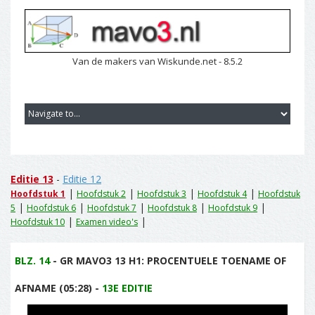
Van de makers van Wiskunde.net - 8.5.2
Editie 13
-
Editie 12
|
|
|
|
Hoofdstuk 1
Hoofdstuk 2
Hoofdstuk 3
Hoofdstuk 4
Hoofdstuk
|
|
|
|
|
5
Hoofdstuk 6
Hoofdstuk 7
Hoofdstuk 8
Hoofdstuk 9
|
|
Hoofdstuk 10
Examen video's
BLZ. 14
- GR MAVO3 13 H1: PROCENTUELE TOENAME OF
AFNAME (05:28) -
13E EDITIE