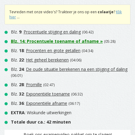
Tevreden met onze video's? Trakteer je ons op een
colaatje
?
Klik
hier
...
Blz.
9
:
Procentuele stijging en daling
(06:42)
Blz.
14
:
Procentuele toename of afname
»
(05:28)
Blz.
18
:
Procenten en grote getallen
(04:34)
Blz.
22
:
Het geheel berekenen
(04:06)
Blz.
24
:
De oude situatie berekenen na een stijging of daling
(06:01)
Blz.
28
:
Promille
(02:47)
Blz.
32
:
Exponentiële toename
(06:32)
Blz.
36
:
Exponentiële afname
(06:17)
EXTRA
: Wiskunde uitwerkingen
Totale duur ca.: 42 minuten
Boek ons examenvideo-pakket om te slagen!