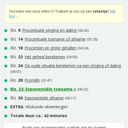
Tevreden met onze video's? Trakteer je ons op een
colaatje
?
Klik
hier
...
Blz.
9
:
Procentuele stijging en daling
(06:42)
Blz.
14
:
Procentuele toename of afname
(05:28)
Blz.
18
:
Procenten en grote getallen
(04:34)
Blz.
22
:
Het geheel berekenen
(04:06)
Blz.
24
:
De oude situatie berekenen na een stijging of daling
(06:01)
Blz.
28
:
Promille
(02:47)
Blz.
32
:
Exponentiële toename
»
(06:32)
Blz.
36
:
Exponentiële afname
(06:17)
EXTRA
: Wiskunde uitwerkingen
Totale duur ca.: 42 minuten
Boek ons examenvideo-pakket om te slagen!