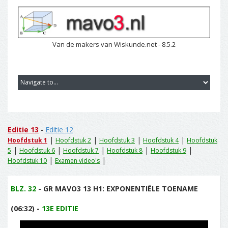
Van de makers van Wiskunde.net - 8.5.2
Editie 13
-
Editie 12
|
|
|
|
Hoofdstuk 1
Hoofdstuk 2
Hoofdstuk 3
Hoofdstuk 4
Hoofdstuk
|
|
|
|
|
5
Hoofdstuk 6
Hoofdstuk 7
Hoofdstuk 8
Hoofdstuk 9
|
|
Hoofdstuk 10
Examen video's
BLZ. 32
- GR MAVO3 13 H1: EXPONENTIËLE TOENAME
(06:32) -
13E EDITIE