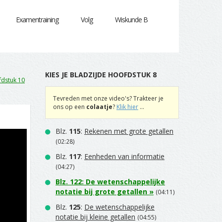
Examentraining
Volg
Wiskunde B
KIES JE BLADZIJDE HOOFDSTUK 8
dstuk 10
Tevreden met onze video's? Trakteer je
ons op een
colaatje
?
Klik hier
...
Blz.
115
:
Rekenen met grote getallen
(02:28)
Blz.
117
:
Eenheden van informatie
(04:27)
Blz.
122
:
De wetenschappelijke
notatie bij grote getallen
»
(04:11)
Blz.
125
:
De wetenschappelijke
notatie bij kleine getallen
(04:55)