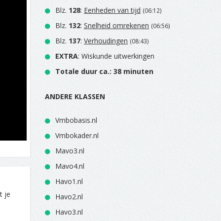
Blz.
128
:
Eenheden van tijd
(06:12)
Blz.
132
:
Snelheid omrekenen
(06:56)
Blz.
137
:
Verhoudingen
(08:43)
EXTRA
: Wiskunde uitwerkingen
Totale duur ca.: 38 minuten
ANDERE KLASSEN
Vmbobasis.nl
Vmbokader.nl
Mavo3.nl
Mavo4.nl
Havo1.nl
t je
Havo2.nl
Havo3.nl