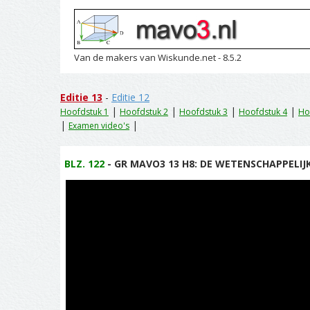
Van de makers van Wiskunde.net - 8.5.2
Editie 13
-
Editie 12
|
|
|
|
Hoofdstuk 1
Hoofdstuk 2
Hoofdstuk 3
Hoofdstuk 4
Ho
|
|
Examen video's
BLZ. 122
- GR MAVO3 13 H8: DE WETENSCHAPPELIJK