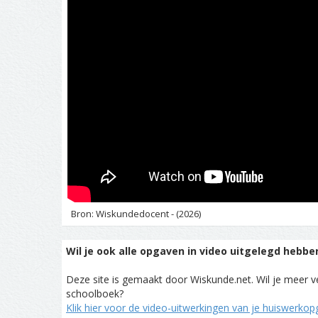
Bron: Wiskundedocent - (2026)
Wil je ook alle opgaven in video uitgelegd hebbe
Deze site is gemaakt door Wiskunde.net. Wil je meer ve
schoolboek?
Klik hier voor de video-uitwerkingen van je huiswerko