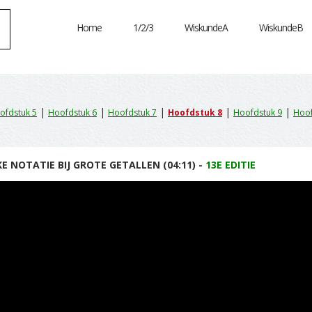
Home
1/2/3
WiskundeA
WiskundeB
|
|
|
|
|
ofdstuk 5
Hoofdstuk 6
Hoofdstuk 7
Hoofdstuk 8
Hoofdstuk 9
Hoof
E NOTATIE BIJ GROTE GETALLEN (04:11) -
13E EDITIE