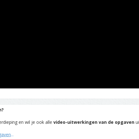
n?
rdieping en wil je ook alle
video-uitwerkingen van de opgaven
ui
pgaven
...