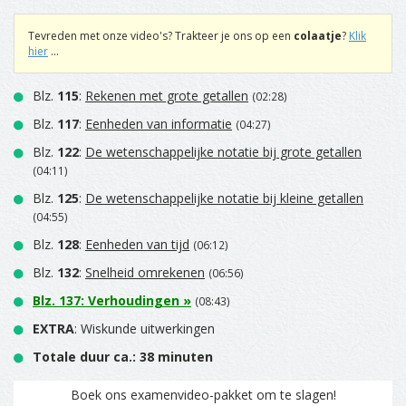
Tevreden met onze video's? Trakteer je ons op een
colaatje
?
Klik
hier
...
Blz.
115
:
Rekenen met grote getallen
(02:28)
Blz.
117
:
Eenheden van informatie
(04:27)
Blz.
122
:
De wetenschappelijke notatie bij grote getallen
(04:11)
Blz.
125
:
De wetenschappelijke notatie bij kleine getallen
(04:55)
Blz.
128
:
Eenheden van tijd
(06:12)
Blz.
132
:
Snelheid omrekenen
(06:56)
Blz.
137
:
Verhoudingen
»
(08:43)
EXTRA
: Wiskunde uitwerkingen
Totale duur ca.: 38 minuten
Boek ons examenvideo-pakket om te slagen!