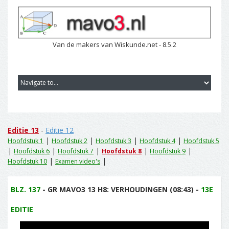
Van de makers van Wiskunde.net - 8.5.2
Editie 13
-
Editie 12
|
|
|
|
Hoofdstuk 1
Hoofdstuk 2
Hoofdstuk 3
Hoofdstuk 4
Hoofdstuk 5
|
|
|
|
|
Hoofdstuk 6
Hoofdstuk 7
Hoofdstuk 8
Hoofdstuk 9
|
|
Hoofdstuk 10
Examen video's
BLZ. 137
- GR MAVO3 13 H8: VERHOUDINGEN (08:43) -
13E
EDITIE